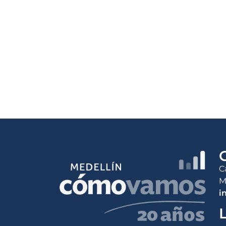
C
M
i