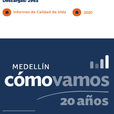
Descargas: 2965
Informes de Calidad de Vida
☗
☗
2020